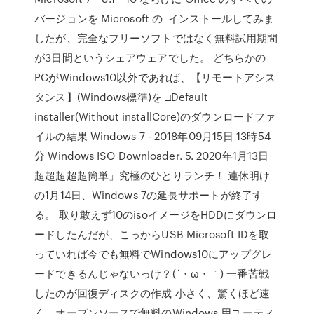
バージョンを Microsoft の インストールしてみま
したが、完全なフリーソフトではなく無料試用期間
が3日間というシェアウェアでした。 どちらかの
PCがWindows10以外であれば、【リモートアシス
タンス】(Windows標準)を □Default
installer(Without installCore)のダウンロードファ
イルの結果 Windows 7 - 2018年09月15日 13時54
分 Windows ISO Downloader. 5. 2020年1月13日
超超超超超簡単」究極のひとりランチ！ 連休明け
の1月14日、Windows 7の延長サポートが終了す
る。 取り敢えず10のisoイメージをHDDにダウンロ
ードしたんだが、こっからUSB Microsoft IDを取
っていれば今でも無料でWindows10にアップグレ
ードできるんじゃないっけ？(´・ω・｀) 一番苦戦
したのが回復ディスクの作成 小さく、驚くほど速
く、オープンソースで無料のWindows 用ユーティ