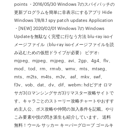
points ・2016/05/30 Windows 7のスパイパッチの
更新プログラムを簡単に非表示にするアプリ Hide
Windows 7/8/8.1 spy patch updates Application
・[NEW] 2020/02/01 Windows 7の Windows
Updateを無駄なく完璧に行なう方法 blu-ray isoイ
メージファイル（blu-ray isoイメージファイルを読
み込むための仮想ドライブが必要） ビデオ:
mjpeg、mjpeg、mjpeg、avi、2gp、4g4、flv、
mod、tod、rm、rmvb、wmv、mts、mtseg、
mts、m2ts、m4ts、m3v、 asf、mkv、swf、
f3v、vob、dat、dv、dif、webm: hdビデオ ロマ
サガ3(ロマンシングサガ3)リマスター攻略サイトで
す。キャラごとのストーリー攻略チャートやおすす
め主人公、ボス攻略や仲間の加入条件を記載。やり
こみ要素や技の閃き派生も紹介しています。 送料
無料！ウール サッカー キーパーグローブ ゴールキ