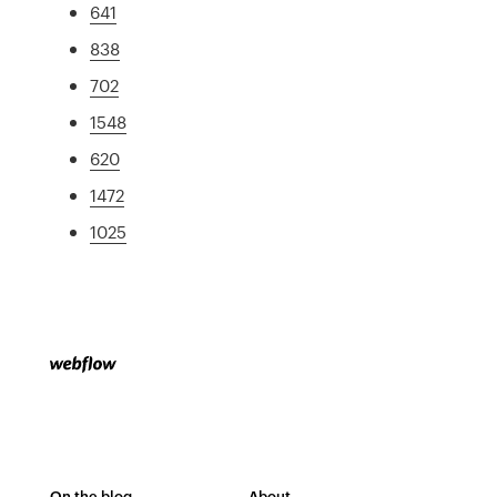
641
838
702
1548
620
1472
1025
On the blog
About