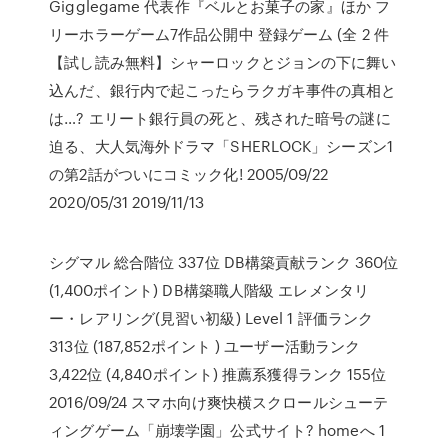
Gigglegame 代表作『ベルとお菓子の家』ほか フ
リーホラーゲーム7作品公開中 登録ゲーム (全 2 件
【試し読み無料】シャーロックとジョンの下に舞い
込んだ、銀行内で起こったらラクガキ事件の真相と
は…? エリート銀行員の死と、残された暗号の謎に
迫る、大人気海外ドラマ「SHERLOCK」シーズン1
の第2話がついにコミック化! 2005/09/22
2020/05/31 2019/11/13
シグマル 総合階位 337位 DB構築貢献ランク 360位
(1,400ポイント) DB構築職人階級 エレメンタリ
ー・レアリング(見習い初級) Level 1 評価ランク
313位 (187,852ポイント ) ユーザー活動ランク
3,422位 (4,840ポイント) 推薦系獲得ランク 155位
2016/09/24 スマホ向け爽快横スクロールシューテ
ィングゲーム「崩壊学園」公式サイト? homeへ 1