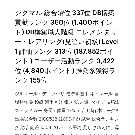
シグマル 総合階位 337位 DB構築
貢献ランク 360位 (1,400ポイン
ト) DB構築職人階級 エレメンタリ
ー・レアリング(見習い初級) Level
1 評価ランク 313位 (187,852ポイ
ント ) ユーザー活動ランク 3,422
位 (4,840ポイント) 推薦系獲得ラ
ンク 155位
ジルマール・デ・ソウザ モデル選手 ネイマール 登
場時年齢 19歳 選手区分 銀メダル(銀) タイプ 技巧派
ストライカー 身長 / 体重 174cm / 64kg 本リーグA
出場試合数 2100538 (2099416) 試合 総合ランキン
グ 総合偏差 値 54.26 ホーム平均 貧しさゆえに、母