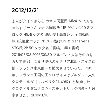
2012/12/21
まんがタイムきらら カオス同盟氏 AIlv4 ＆ でんぢ
ゃらすじーさん カオス同盟氏 11P ゲジマシ10 Gブ
ロック 49.タッグ名｢悪い夢｣ 高野レン 全自動氏
bus氏強化パッチ 7P ステ抜けON ＆ Sans ver.s
STG氏 2P 50.タッグ名「雷鳴」 轟く雷鳴
2019/08/08 2016/09/30 ブルグント人はその力を
ガリア南部、つまり現代のイタリア北部・スイス西
部・フランス南東部へと拡大させていった。 493
年、フランク王国の王クロヴィスはブルグント人の
クロティルダ（キルペリク2世の娘）と結婚した。
クロティルダはクロヴィスをカトリック信仰へと改
宗させた。 2019/11/18