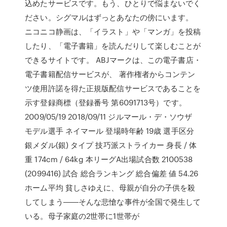
込めたサービスです。もう、ひとりで悩まないでく
ださい。シグマルはずっとあなたの傍にいます。
ニコニコ静画は、「イラスト」や「マンガ」を投稿
したり、「電子書籍」を読んだりして楽しむことが
できるサイトです。 ABJマークは、この電子書店・
電子書籍配信サービスが、 著作権者からコンテン
ツ使用許諾を得た正規版配信サービスであることを
示す登録商標（登録番号 第6091713号）です。
2009/05/19 2018/09/11 ジルマール・デ・ソウザ
モデル選手 ネイマール 登場時年齢 19歳 選手区分
銀メダル(銀) タイプ 技巧派ストライカー 身長 / 体
重 174cm / 64kg 本リーグA出場試合数 2100538
(2099416) 試合 総合ランキング 総合偏差 値 54.26
ホーム平均 貧しさゆえに、母親が自分の子供を殺
してしまう――そんな悲愴な事件が全国で発生して
いる。母子家庭の2世帯に1世帯が