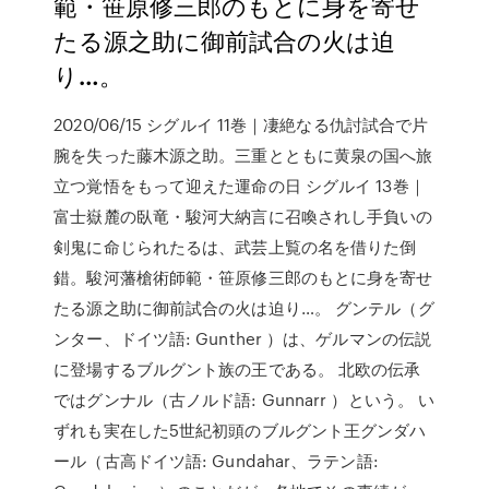
範・笹原修三郎のもとに身を寄せ
たる源之助に御前試合の火は迫
り…。
2020/06/15 シグルイ 11巻｜凄絶なる仇討試合で片
腕を失った藤木源之助。三重とともに黄泉の国へ旅
立つ覚悟をもって迎えた運命の日 シグルイ 13巻｜
富士嶽麓の臥竜・駿河大納言に召喚されし手負いの
剣鬼に命じられたるは、武芸上覧の名を借りた倒
錯。駿河藩槍術師範・笹原修三郎のもとに身を寄せ
たる源之助に御前試合の火は迫り…。 グンテル（グ
ンター、ドイツ語: Gunther ）は、ゲルマンの伝説
に登場するブルグント族の王である。 北欧の伝承
ではグンナル（古ノルド語: Gunnarr ）という。 い
ずれも実在した5世紀初頭のブルグント王グンダハ
ール（古高ドイツ語: Gundahar、ラテン語: