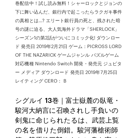
巻配信中！試し読み無料！シャーロックとジョンの
下に舞い込んだ、銀行内で起こったらラクガキ事件
の真相とは…? エリート銀行員の死と、残された暗
号の謎に迫る、大人気海外ドラマ「SHERLOCK」
シーズン1の第2話がついにコミック化! ダウンロー
ド 発売日 2019年2月21日 ゲーム：PICROSS LORD
OF THE NAZARICK ゲームジャンル パズルゲーム
対応機種 Nintendo Switch 開発・発売元 ジュピタ
ー メディア ダウンロード 発売日 2019年7月25日
レイティング CERO： B
シグルイ 13巻｜富士嶽麓の臥竜・
駿河大納言に召喚されし手負いの
剣鬼に命じられたるは、武芸上覧
の名を借りた倒錯。駿河藩槍術師