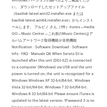
い。 ダウンロードしたセットアップファイル
（basilisk-latest.win32.installer.exe または
basilisk-latest.win64.installer.exe）からインスト
ールします。 アルビノ さん（1件）itunes→media
GO→Music Center→これ前のMusic Centerはア
ルバムアートワーク取得機能が全然機能
Notification · Software Download · Software
Info · FAQ · Manuals Q6 When Serato DJ is
launched after this unit (DDJ-SZ) is connected
to a computer (Windows) via USB and the unit
power is turned on, the unit is recognized for a
Windows Windows XP 32-bit/64-bit. Windows
Vista 32-bit/64-bit. Windows 7 32-bit/64-bit.
Windows 8 32-bit/64-bit Please ensure iTunes is
updated to the latest version. 1Password 3 is no
longer supported, but you may be able to