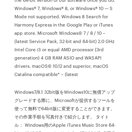
Windows® 7, Windows® 8, or Windows® 10 — S
Mode not supported. Windows 8 Search for
Harmony Express in the Google Play or iTunes
app store. Microsoft Windows© 7 / 8 / 10 –
(latest Service Pack, 32-bit and 64-bit) 2.0 GHz
Intel Core i3 or equal AMD processor (3rd
generation) 4 GB RAM ASIO and WASAPI
drivers. macOS© 10.12 and superior, macOS
Catalina compatible* – (latest
Windows7/8.1 32bit版をWindows10に無償アップ
グレードする際に、Microsoftが提供するツールを
使って無料で64bit版に変更することができます。
その作業手順を写真付きで紹介します。 タイト
ル： Windows用のApple iTunes Music Store 64-